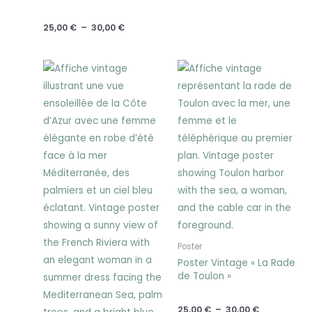
25,00
€
–
30,00
€
Plage
Plage
de
de
prix :
prix :
25,00 €
25,00 €
à
à
30,00 €
30,00 €
Poster
Poster Vintage « La Rade
de Toulon »
25,00
€
–
30,00
€