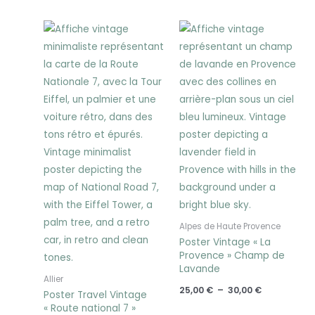
Plage
Plage
de
de
prix :
prix :
25,00 €
25,00 €
à
à
30,00 €
30,00 €
Alpes de Haute Provence
Poster Vintage « La
Provence » Champ de
Lavande
Allier
25,00
€
–
30,00
€
Poster Travel Vintage
« Route national 7 »