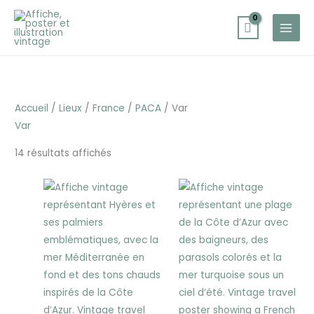
Aller
au
contenu
Accueil
/
Lieux
/
France
/
PACA
/ Var
Var
14 résultats affichés
Plage
Plage
de
de
prix :
prix :
25,00 €
25,00 €
à
à
30,00 €
30,00 €