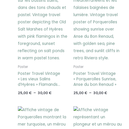
Poster
Poster
Poster Travel Vintage
Poster Travel Vintage
« Les vieux Salins
« Porquerolles Sunrise,
d’Hyères » Flamands
Anse du bon Renaud »
roses
25,00
€
–
30,00
€
25,00
€
–
30,00
€
Plage
Plage
de
de
prix :
prix :
25,00 €
25,00 €
à
à