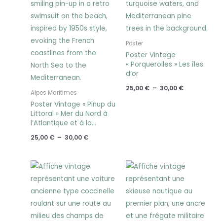
Poster
Poster Vintage
« Porquerolles » Les îles
d’or
25,00
€
–
30,00
€
Alpes Maritimes
Poster Vintage « Pinup du
Littoral » Mer du Nord à
l’Atlantique et à la
Méditerrannée
25,00
€
–
30,00
€
Plage
Plage
de
de
prix :
prix :
25,00 €
25,00 €
à
à
30,00 €
30,00 €