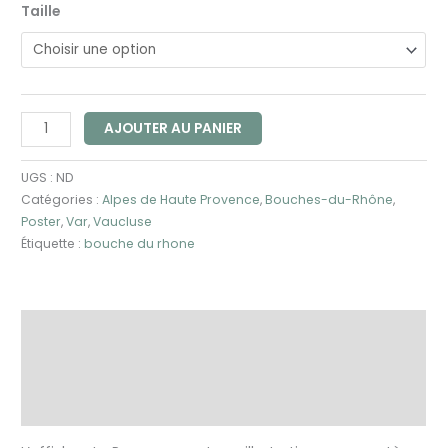
Taille
AJOUTER AU PANIER
UGS :
ND
Catégories :
Alpes de Haute Provence
,
Bouches-du-Rhône
,
Poster
,
Var
,
Vaucluse
Étiquette :
bouche du rhone
Description
Informations complémentaires
Avis (0)