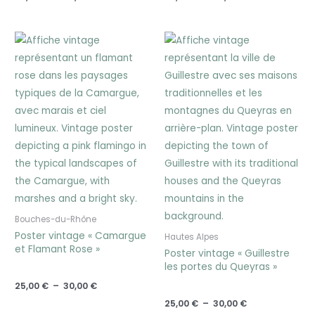
Plage
Plage
de
de
prix :
prix :
25,00 €
25,00 €
à
à
30,00 €
30,00 €
Bouches-du-Rhône
Poster vintage « Camargue
Hautes Alpes
et Flamant Rose »
Poster vintage « Guillestre
les portes du Queyras »
25,00
€
–
30,00
€
25,00
€
–
30,00
€