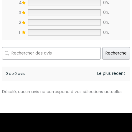
4
0%
3
0%
2
0%
1
0%
Recherche
0 de 0 avis
Désolé, aucun avis ne correspond à vos sélections actuelles