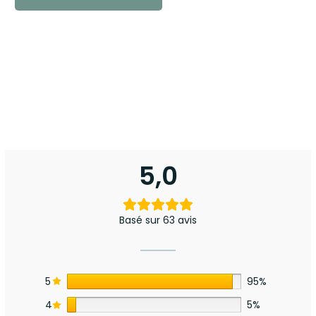
5,0
Basé sur 63 avis
5
95%
4
5%