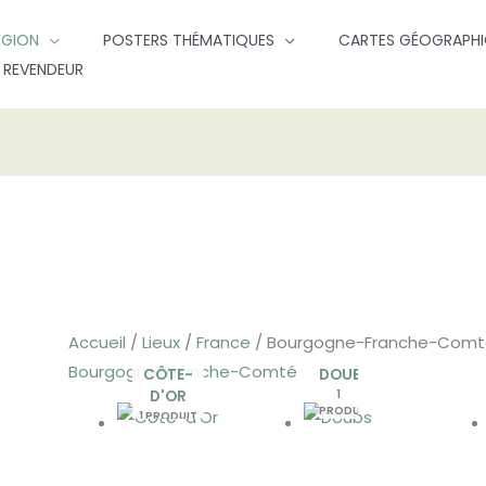
ÉGION
POSTERS THÉMATIQUES
CARTES GÉOGRAPHI
 REVENDEUR
Accueil
/
Lieux
/
France
/ Bourgogne-Franche-Com
Bourgogne-Franche-Comté
CÔTE-
DOUBS
D'OR
1
PRODUIT
1 PRODUIT