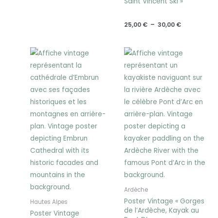
Saint Vincent Ski »
25,00
€
–
30,00
€
Plage
Plage
de
de
prix :
prix :
25,00 €
25,00 €
à
à
30,00 €
30,00 €
Ardèche
Poster Vintage « Gorges
Hautes Alpes
de l’Ardèche, Kayak au
Poster Vintage