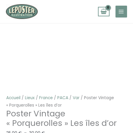
Aller
au
contenu
quantité
Plage
de
de
Poster
prix :
Vintage
25,00 €
"Porquerolles"
à
Les
30,00 €
îles
d'or
Accueil
/
Lieux
/
France
/
PACA
/
Var
/ Poster Vintage
« Porquerolles » Les îles d’or
Poster Vintage
« Porquerolles » Les îles d’or