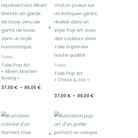
de
de
prix :
prix :
 €
37,00 €
37,00 €
à
à
 €
86,00 €
86,00 €
Toiles
Toile Pop Art
Toiles
« Albert Einstein
Toile Pop Art
Boxing »
« Chess & cat »
37,00
€
–
86,00
€
37,00
€
–
86,00
€
e
Plage
Plage
de
de
prix :
prix :
 €
37,00 €
37,00 €
à
à