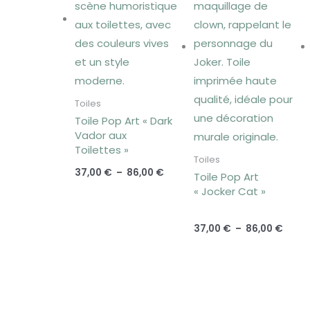
86,00 €
86,00
Toiles
Toile Pop Art « Dark
Vador aux
Toilettes »
Toiles
37,00
€
–
86,00
€
Toile Pop Art
« Jocker Cat »
37,00
€
–
86,00
€