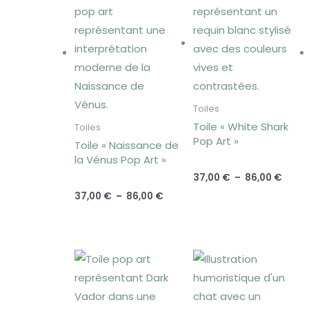
de
de
prix :
prix :
37,00 €
37,00
à
à
86,00 €
86,00
Toiles
Toile « White Shark
Toiles
Pop Art »
Toile « Naissance de
la Vénus Pop Art »
37,00
€
–
86,00
€
37,00
€
–
86,00
€
Plage
Plag
de
de
prix :
prix :
37,00 €
37,00
à
à