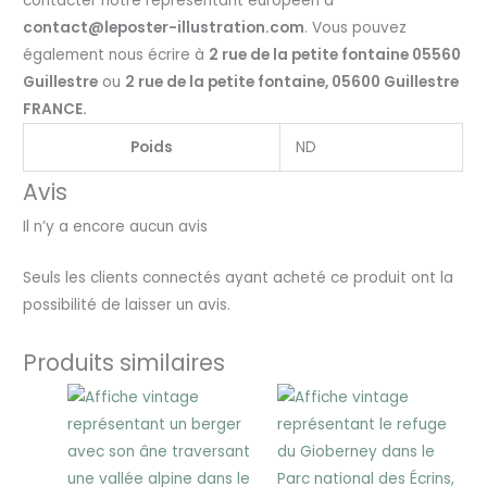
contacter notre représentant européen à
contact@leposter-illustration.com
. Vous pouvez
également nous écrire à
2 rue de la petite fontaine 05560
Guillestre
ou
2 rue de la petite fontaine, 05600 Guillestre
FRANCE.
Poids
ND
Avis
Il n’y a encore aucun avis
Seuls les clients connectés ayant acheté ce produit ont la
possibilité de laisser un avis.
Produits similaires
Plage
Plage
de
de
prix :
prix :
25,00 €
25,00 €
à
à
30,00 €
30,00 €