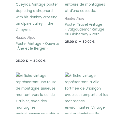
Hautes Alpes
Poster Travel Vintage
« Valgaudemar Refuge
du Gioberney » Parc
Hautes Alpes
National Les Ecrins
25,00
€
–
30,00
€
Poster Vintage « Queyras
l’Âne et le Berger »
25,00
€
–
30,00
€
Plage
Plage
de
de
prix :
prix :
25,00 €
25,00 €
à
à
30,00 €
30,00 €