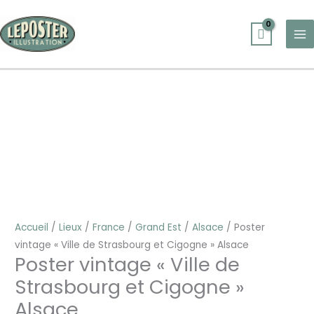
Aller
au
contenu
quantité
Plage
de
de
Poster
prix :
vintage
25,00 €
"Ville
à
de
30,00 €
Strasbourg
et
Cigogne"
Accueil
/
Lieux
/
France
/
Grand Est
/
Alsace
/ Poster
Alsace
vintage « Ville de Strasbourg et Cigogne » Alsace
Poster vintage « Ville de
Strasbourg et Cigogne »
Alsace