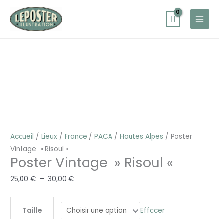
Aller
au
contenu
quantité
Plage
de
de
Poster
prix :
Vintage
25,00 €
"
à
Risoul
30,00 €
"
Accueil
/
Lieux
/
France
/
PACA
/
Hautes Alpes
/ Poster
Vintage » Risoul «
Poster Vintage » Risoul «
25,00
€
–
30,00
€
Effacer
Taille