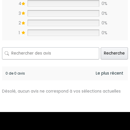
4
0%
3
0%
2
0%
1
0%
Recherche
0 de 0 avis
Désolé, aucun avis ne correspond à vos sélections actuelles