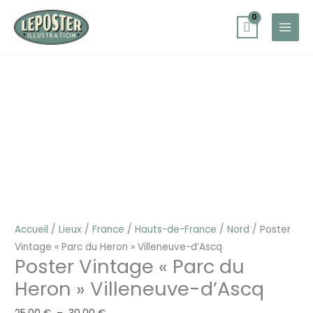
Aller
au
contenu
quantité
Plage
de
de
Poster
prix :
Vintage
25,00 €
"Parc
à
du
30,00 €
Heron"
Villeneuve-
d'Ascq
Accueil
/
Lieux
/
France
/
Hauts-de-France
/
Nord
/ Poster
Vintage « Parc du Heron » Villeneuve-d’Ascq
Poster Vintage « Parc du
Heron » Villeneuve-d’Ascq