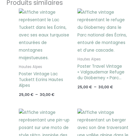
Produits similaires
Plage
Plage
de
de
prix :
prix :
25,00 €
25,00 €
à
à
30,00 €
30,00 €
Hautes Alpes
Poster Travel Vintage
Hautes Alpes
« Valgaudemar Refuge
Poster Vintage Lac
du Gioberney » Parc
Tuckett Ecrins Hautes
National Les Ecrins
Alpes
25,00
€
–
30,00
€
25,00
€
–
30,00
€
Plage
Plage
de
de
prix :
prix :
25,00 €
25,00 €
à
à
30,00 €
30,00 €