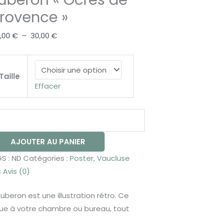
uberon « Ocres de
ovence"
rovence »
,00
€
–
30,00
€
Taille
Effacer
AJOUTER AU PANIER
S :
ND
Catégories :
Poster
,
Vaucluse
s
Avis (0)
uberon est une illustration rétro. Ce
que à votre chambre ou bureau, tout