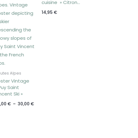
cuisine » Citron
de Sorrente »
14,95
€
utes Alpes
ster Vintage
Puy Saint
ncent Ski »
,00
€
–
30,00
€