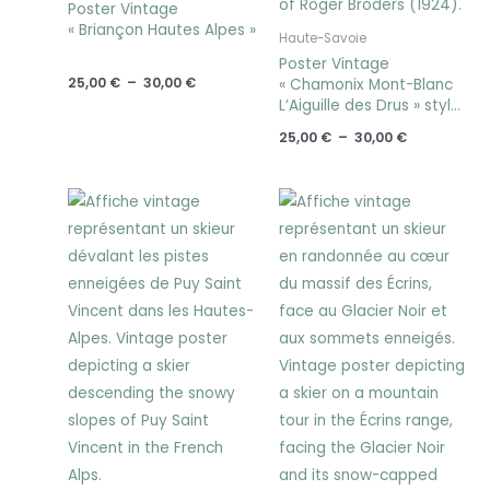
Poster Vintage
« Briançon Hautes Alpes »
Haute-Savoie
Poster Vintage
25,00
€
–
30,00
€
« Chamonix Mont-Blanc
L’Aiguille des Drus » style
ROGER BRODERS 1924
25,00
€
–
30,00
€
Plage
Plage
de
de
prix :
prix :
25,00 €
25,00 €
à
à
30,00 €
30,00 €