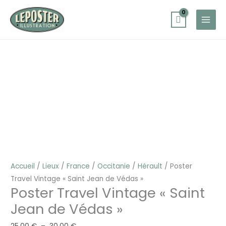
Aller
au
contenu
quantité
Plage
de
de
Poster
prix :
Travel
25,00 €
Vintage
à
"Saint
30,00 €
Jean
de
Védas"
Accueil
/
Lieux
/
France
/
Occitanie
/
Hérault
/ Poster
Travel Vintage « Saint Jean de Védas »
Poster Travel Vintage « Saint
Jean de Védas »