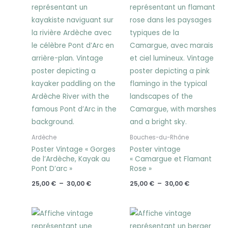
prix :
prix :
25,00 €
25,00 €
à
à
30,00 €
30,00 €
Ardèche
Bouches-du-Rhône
Poster Vintage « Gorges
Poster vintage
de l’Ardèche, Kayak au
« Camargue et Flamant
Pont D’arc »
Rose »
25,00
€
–
30,00
€
25,00
€
–
30,00
€
Plage
Plage
de
de
prix :
prix :