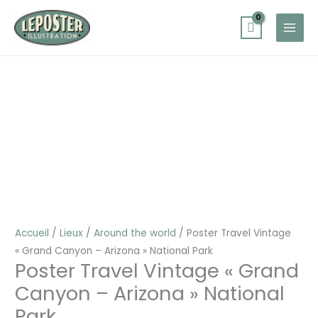
Aller
au
contenu
quantité
Plage
de
de
Poster
prix :
Travel
25,00 €
Vintage
à
"Grand
30,00 €
Canyon
-
Arizona"
National
Accueil
/
Lieux
/
Around the world
/ Poster Travel Vintage
Park
« Grand Canyon – Arizona » National Park
Poster Travel Vintage « Grand
Canyon – Arizona » National
Park