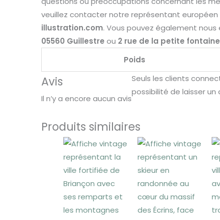
questions ou préoccupations concernant les mes
veuillez contacter notre représentant européen
illustration.com
. Vous pouvez également nous 
05560 Guillestre
ou
2 rue de la petite fontain
Poids
Seuls les clients conne
Avis
possibilité de laisser un 
Il n’y a encore aucun avis
Produits similaires
Plage
Plage
de
de
prix :
prix :
25,00 €
25,00
à
à
30,00 €
30,00