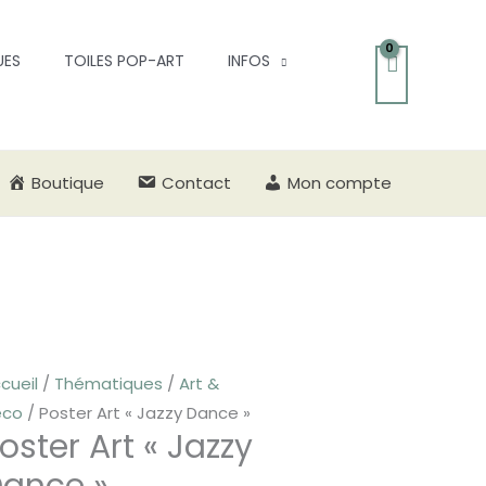
UES
TOILES POP-ART
INFOS
Boutique
Contact
Mon compte
antité
Plage
e
de
ster
prix :
t
25,00 €
cueil
/
Thématiques
/
Art &
azzy
à
eco
/ Poster Art « Jazzy Dance »
oster Art « Jazzy
nce"
30,00 €