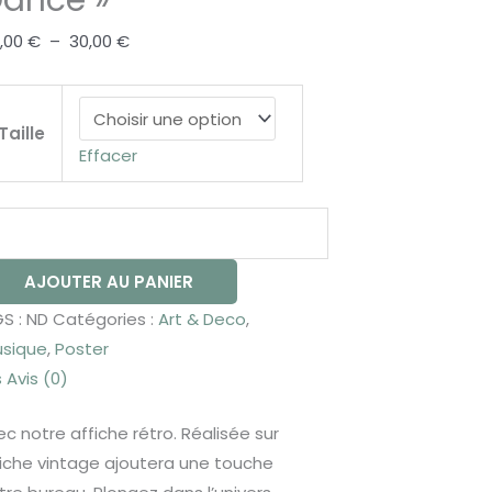
ance »
,00
€
–
30,00
€
Taille
Effacer
AJOUTER AU PANIER
S :
ND
Catégories :
Art & Deco
,
sique
,
Poster
s
Avis (0)
 notre affiche rétro. Réalisée sur
fiche vintage ajoutera une touche