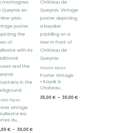
Hautes Alpes
Poster Vintage
« Kayak à
Chateau
Queyras »
25,00
€
–
30,00
€
utes Alpes
ster vintage
Guillestre les
rtes du
eyras »
,00
€
–
30,00
€