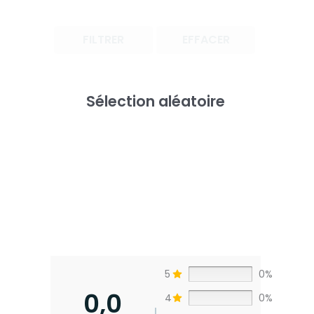
FILTRER
EFFACER
Sélection aléatoire
5
0%
0,0
4
0%