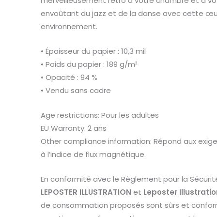
merveilleusement rétro à votre chambre et à vot
envoûtant du jazz et de la danse avec cette œu
environnement.
• Épaisseur du papier : 10,3 mil
• Poids du papier : 189 g/m²
• Opacité : 94 %
• Vendu sans cadre
Age restrictions: Pour les adultes
EU Warranty: 2 ans
Other compliance information: Répond aux exigen
à l’indice de flux magnétique.
En conformité avec le Règlement pour la Sécurit
LEPOSTER ILLUSTRATION
et
Leposter Illustrati
de consommation proposés sont sûrs et conform