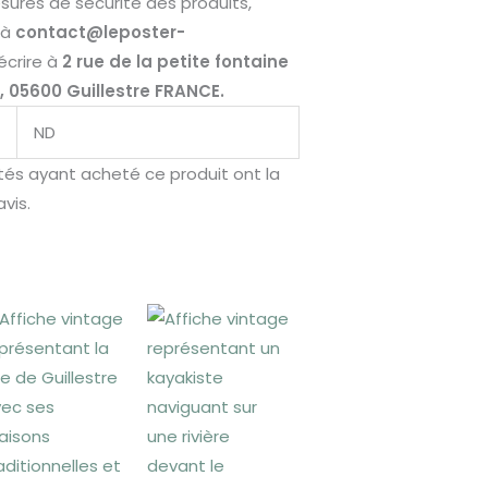
ures de sécurité des produits,
 à
contact@leposter-
écrire à
2 rue de la petite fontaine
e, 05600 Guillestre FRANCE.
ND
ctés ayant acheté ce produit ont la
avis.
Plage
Plage
de
de
prix :
prix :
 €
25,00 €
25,00 €
à
à
 €
30,00 €
30,00 €