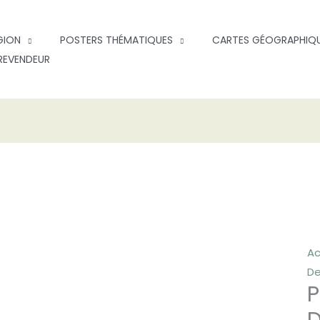
GION
POSTERS THÉMATIQUES
CARTES GÉOGRAPHIQ
REVENDEUR
qu
d
Po
Ar
Ac
"J
D
P
Da