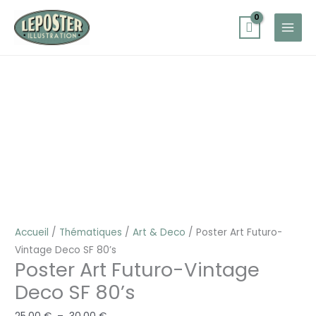
Aller
au
contenu
quantité
Plage
de
de
Poster
prix :
Art
25,00 €
Futuro-
à
Vintage
30,00 €
Deco
SF
80's
Accueil
/
Thématiques
/
Art & Deco
/ Poster Art Futuro-
Vintage Deco SF 80’s
Poster Art Futuro-Vintage
Deco SF 80’s