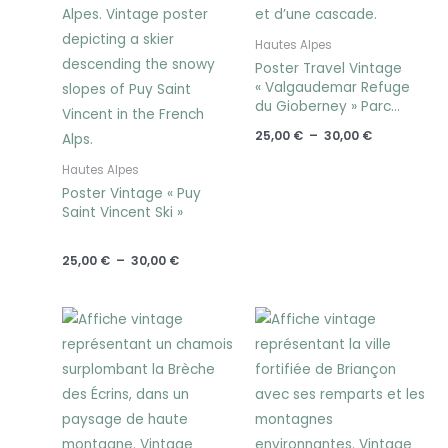
Hautes Alpes
Poster Travel Vintage
« Valgaudemar Refuge
du Gioberney » Parc
National Les Ecrins
25,00
€
–
30,00
€
Hautes Alpes
Poster Vintage « Puy
Saint Vincent Ski »
25,00
€
–
30,00
€
Plage
Plage
de
de
prix :
prix :
25,00 €
25,00 €
à
à
30,00 €
30,00 €