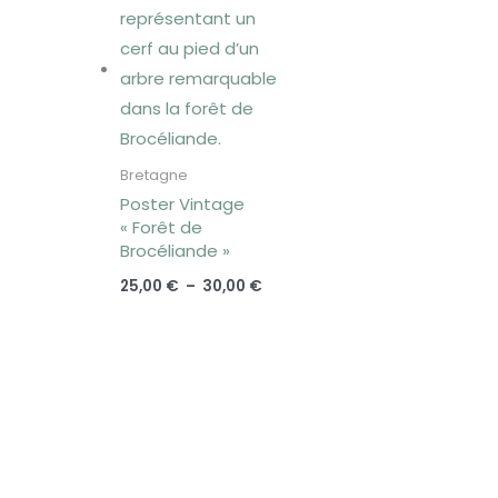
de
prix :
25,00 €
à
30,00 €
Bretagne
Poster Vintage
« Forêt de
Brocéliande »
25,00
€
–
30,00
€